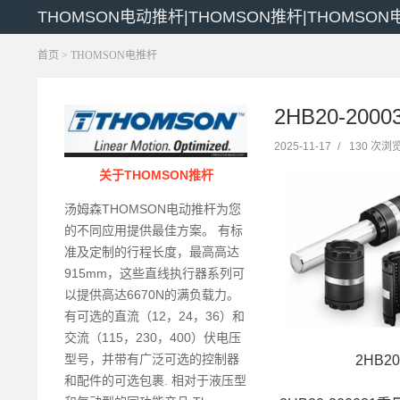
THOMSON电动推杆|THOMSON推杆|THOMSON
首页
>
THOMSON电推杆
2HB20-200
2025-11-17
/
130 次浏
关于THOMSON推杆
汤姆森THOMSON电动推杆为您
的不同应用提供最佳方案。 有标
准及定制的行程长度，最高高达
915mm，这些直线执行器系列可
以提供高达6670N的满负载力。
有可选的直流（12，24，36）和
交流（115，230，400）伏电压
型号，并带有广泛可选的控制器
2HB20
和配件的可选包裹. 相对于液压型